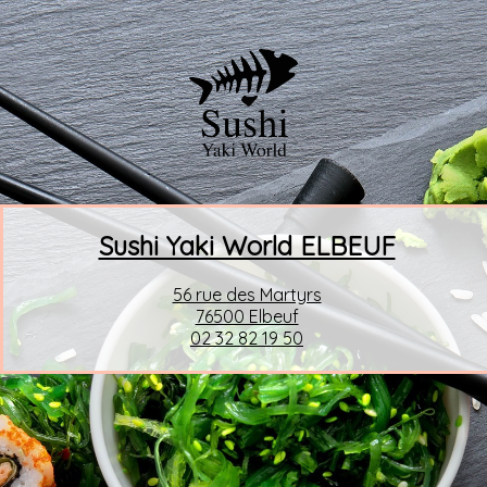
Sushi Yaki World ELBEUF
>
56 rue des Martyrs
76500 Elbeuf
02 32 82 19 50